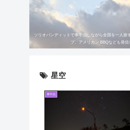
ソリオバンディットで車中泊しながら全国を一人旅
プ、アメリカン BBQなども発
星空
車中泊