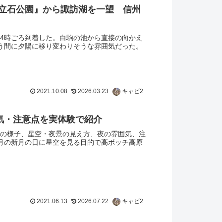
『立石公園』から諏訪湖を一望 信州
4時ごろ到着した。白駒の池から直接の向かえ
う間に夕陽に移り変わりそうな雰囲気だった。
2021.10.08
2026.03.23
キャビ2
気・注意点を実体験で紹介
の様子、星空・夜景の見え方、夜の雰囲気、注
月の新月の日に星空を見る目的で高ボッチ高原
2021.06.13
2026.07.22
キャビ2