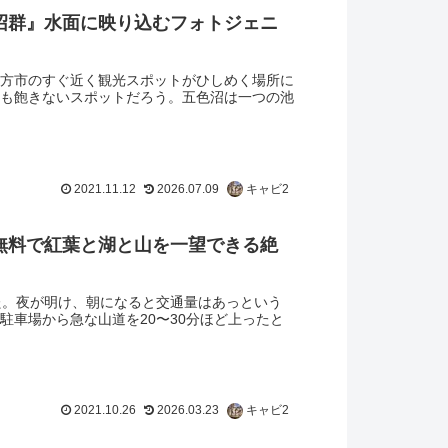
沼群』水面に映り込むフォトジェニ
方市のすぐ近く観光スポットがひしめく場所に
も飽きないスポットだろう。五色沼は一つの池
2021.11.12
2026.07.09
キャビ2
無料で紅葉と湖と山を一望できる絶
た。夜が明け、朝になると交通量はあっという
車場から急な山道を20〜30分ほど上ったと
2021.10.26
2026.03.23
キャビ2